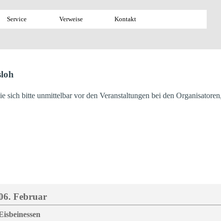
Menü überspringen
Service
▼
Verweise
▼
Kontakt
sloh
sie sich bitte unmittelbar vor den Veranstaltungen bei den Organisatoren
06. Februar
Eisbeinessen