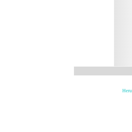
4
Heru