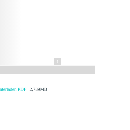
1
3
2
nterladen PDF
| 2,789MB