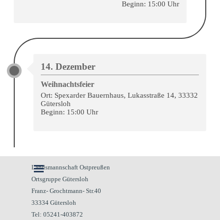
Beginn: 15:00 Uhr
14. Dezember
Weihnachtsfeier
Ort: Spexarder Bauernhaus, Lukasstraße 14, 33332
Gütersloh
Beginn: 15:00 Uhr
Menü überspringen
Landsmannschaft Ostpreußen
Ortsgruppe Gütersloh
Franz- Grochtmann- Str.40
33334 Gütersloh
Tel: 05241-403872